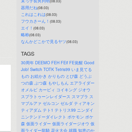
末っ子長男判明
(08.03)
器用だね
(08.03)
これはこれは
(08.03)
フウカさーん！
(08.03)
エイ！
(08.03)
略称
(08.03)
なんかどこかで見るヤツ
(08.03)
TAGS
30周年
DEEMO
FEH
FEif
FE覚醒
Good
Job!
Switch
TOTK
Tetris99
いま見てる
もの
お絵かき
かりもの
とび森
どうぶ
つの森
ぶつ森
もやしもん
エアライダー
オメルビ
カービィ
コイキング
ジオウ
スプラトゥーンレイダース
スマブラ
ス
マブルアァ
ゼルコン
ゼルダ
ティアキン
ティアダム
テト1
テトリス99
ニンダイ
ニンテンドーダイレクト
ポケモン
ポケ
森
仮面ライダー
仮面ライダージオウ
仮
面ライダー龍騎
花火大会
就職
知恵のか