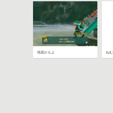
地底かもよ
ね