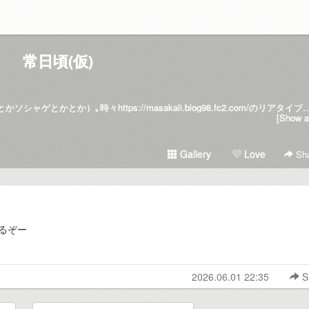
常日頃(仮)
ダラダラゲームプレイがメイン（3DSとかSwitchとかソシャゲとかとか）｡時々https://masakali.bl
[Show al
Gallery
Love
Sha
るぞー
2026.06.01 22:35
S