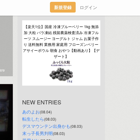
新規登録
ログイン
【楽天1位】国産 冷凍ブルーベリー 1kg 無添
加 大粒 バラ凍結 残留農薬検査済み 冷凍フル
ーツ スムージー ヨーグルト ジャム お菓子作
り 送料無料 業務用 家庭用 フローズンベリー 
アサイーボウル 朝食 おやつ【動画あり】【デ
ザート】
re
NEW ENTRIES
あのよお
(08.04)
転生したら
(08.03)
デスマウンテン出身かも
(08.03)
末っ子長男判明
(08.03)