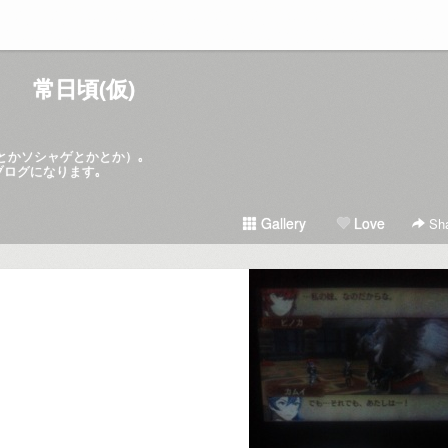
常日頃(仮)
hとかソシャゲとかとか）｡
ブログになります｡
Gallery
Love
Sha