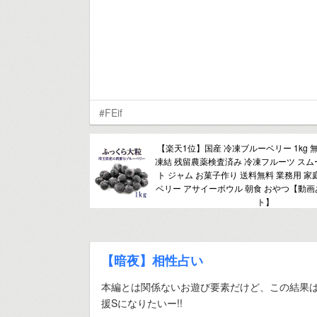
#FEif
【楽天1位】国産 冷凍ブルーベリー 1kg 
凍結 残留農薬検査済み 冷凍フルーツ スム
ト ジャム お菓子作り 送料無料 業務用 家
ベリー アサイーボウル 朝食 おやつ【動
ト】
【暗夜】相性占い
本編とは関係ないお遊び要素だけど、この結果
援Sになりたいー!!