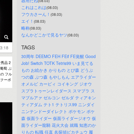
器用だね
(08.03)
これはこれは
(08.03)
フウカさーん！
(08.03)
エイ！
(08.03)
略称
(08.03)
なんかどこかで見るヤツ
(08.03)
TAGS
3:18
30周年
DEEMO
FEH
FEif
FE覚醒
Good
秀品 2
Job!
Switch
TOTK
Tetris99
いま見てる
 葡萄 ぶ
もの
お絵かき
かりもの
とび森
どうぶ
もの フル
つの森
ぶつ森
もやしもん
エアライダー
Fクーポ
オメルビ
カービィ
コイキング
ジオウ
スプラトゥーンレイダース
スマブラ
ス
マブルアァ
ゼルコン
ゼルダ
ティアキン
ティアダム
テト1
テトリス99
ニンダイ
ニンテンドーダイレクト
ポケモン
ポケ
森
仮面ライダー
仮面ライダージオウ
仮
面ライダー龍騎
花火大会
就職
知恵のか
りもの
転職
任直
名探偵ピカチュウ
履