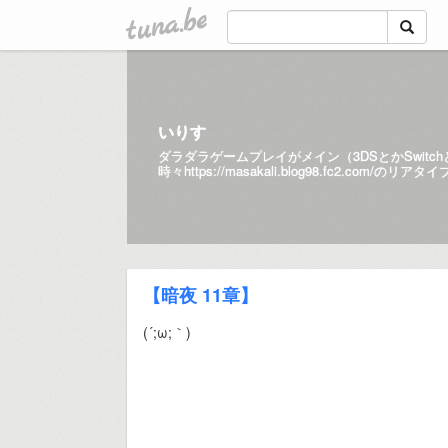
tuna.be
いりす
ダラダラゲームプレイがメイン（3DSとかSwitc
時々
https://masakali.blog98.fc2.com/
のリアタイ
【暗夜 11章】
(´;ω;｀)