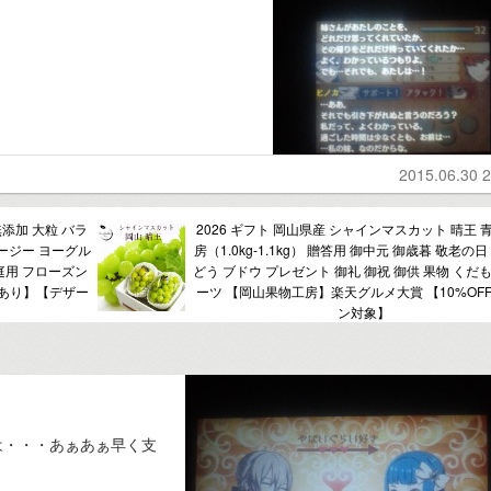
2015.06.30 2
無添加 大粒 バラ
2026 ギフト 岡山県産 シャインマスカット 晴王 青
ージー ヨーグル
房（1.0kg-1.1kg） 贈答用 御中元 御歳暮 敬老の日
庭用 フローズン
どう ブドウ プレゼント 御礼 御祝 御供 果物 くだ
画あり】【デザー
ーツ 【岡山果物工房】楽天グルメ大賞 【10%OF
ン対象】
は・・・あぁあぁ早く支