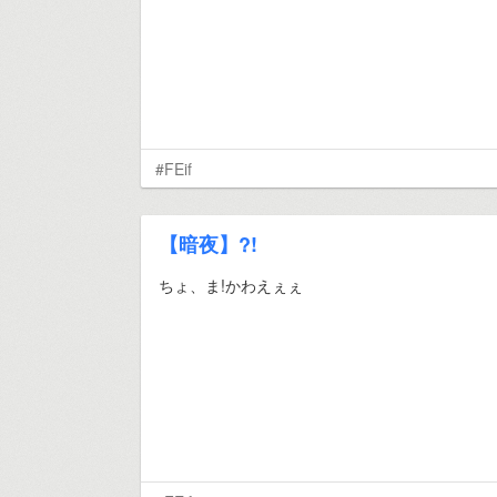
#FEif
【暗夜】?!
ちょ、ま!かわえぇぇ