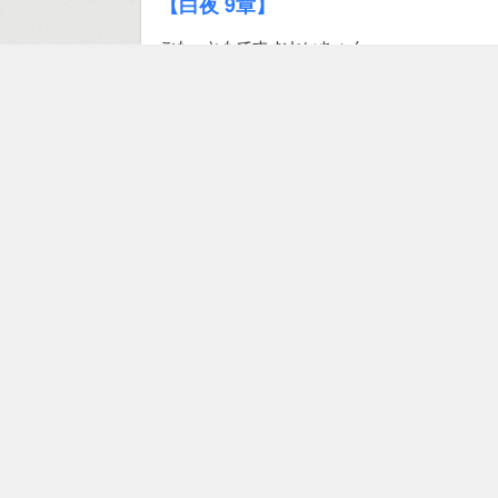
【白夜 9章】
ごもっともです おねいちゃん
#FEif
【白夜 8章】
おぉどう繋がるのか