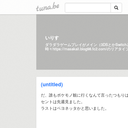
tuna.be
いりす
ダラダラゲームプレイがメイン（3DSとかSwitc
時々
https://masakali.blog98.fc2.com/
のリアタイ
(untitled)
だ、誰もポケモノ観に行くなんて言ったつもりは
セントは先週見ました。
ラストはベヨネッタかと思いました。