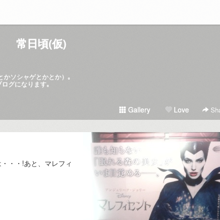
常日頃(仮)
hとかソシャゲとかとか）｡
ブログになります｡
Gallery
Love
Sha
・・・!あと、マレフィ