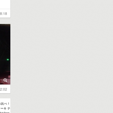
8:18
2:02
べ比べ！
ーキ テ
12cm