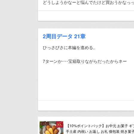
どうしようかなーと悩んでたけど買おうかなっ
2周目データ 21章
ひっさびさに本編を進める。
7ターンか･･･宝箱取りながらだったからネー
【10%ポイントバック】お中元 お菓子 ギ
手土産 内祝い お返し お礼 個包装 焼き菓