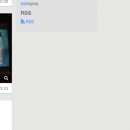
2:38
2009
(210)
RSS
 RSS
3:33