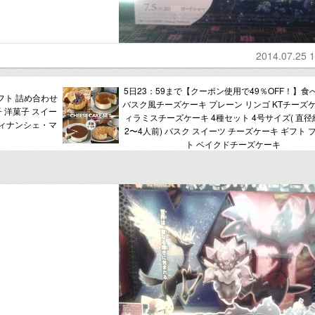
2014.07.25 1
5日23：59まで【クーポン使用で49％OFF！】食
フト 詰め合わせ
バスク風チーズケーキ プレーン リンゴ KTチーズケ
子 洋菓子 スイー
ィラミスチーズケーキ 4種セット 4号サイズ( 直径約
 フィナンシェ・マ
2〜4人前) バスク スイーツ チーズケーキ ギフト 
ト ベイクドチーズケーキ