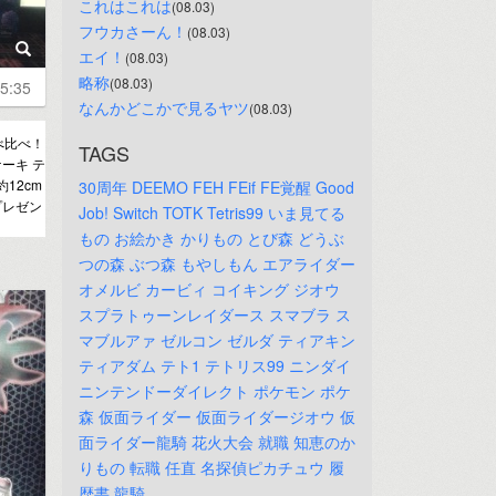
これはこれは
(08.03)
フウカさーん！
(08.03)
エイ！
(08.03)
略称
(08.03)
5:35
なんかどこかで見るヤツ
(08.03)
べ比べ！
TAGS
ーキ テ
12cm
30周年
DEEMO
FEH
FEif
FE覚醒
Good
プレゼン
Job!
Switch
TOTK
Tetris99
いま見てる
もの
お絵かき
かりもの
とび森
どうぶ
つの森
ぶつ森
もやしもん
エアライダー
オメルビ
カービィ
コイキング
ジオウ
スプラトゥーンレイダース
スマブラ
ス
マブルアァ
ゼルコン
ゼルダ
ティアキン
ティアダム
テト1
テトリス99
ニンダイ
ニンテンドーダイレクト
ポケモン
ポケ
森
仮面ライダー
仮面ライダージオウ
仮
面ライダー龍騎
花火大会
就職
知恵のか
りもの
転職
任直
名探偵ピカチュウ
履
歴書
龍騎