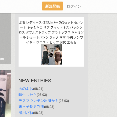
新規登録
ログイン
水着 レディース 体型カバー 3点セット セパレ
ート キャミキニ リブ フィットネス バックク
ロス ダブルストラップ ブラトップス キャミソ
ール ショートパンツ タック ママ 小胸 ノンワ
イヤー ウエスト ヒップ お尻 太もも
re
NEW ENTRIES
あのよお
(08.04)
転生したら
(08.03)
デスマウンテン出身かも
(08.03)
末っ子長男判明
(08.03)
器用だね
(08.03)