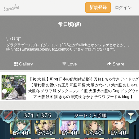
tuna.be
新規登録
ログイン
常日頃(仮)
いりす
ダラダラゲームプレイがメイン（3DSとかSwitchとかソシャゲとかとか）｡
時々
https://masakali.blog98.fc2.com/
のリアタイブログになります｡
Gallery
Love
Share
【 袴 犬 服 】iDog 日本の伝統|縁起物袴 刀おもちゃ付き アイドッグ
【 晴れ着 お祝い お正月 和服 和柄 犬 服 かわいい 犬の服 おしゃれ
犬服 冬 チワワ 服 ダックスフンド 服 犬服 犬の服のiDog ドッグウェ
ア 犬服 秋冬 猫 きもの 年賀状 はかま チワワ プードル idog 】