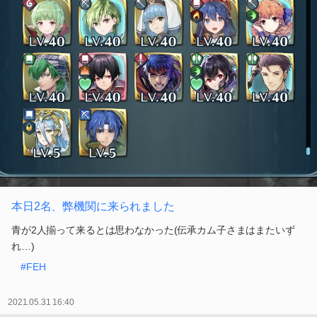
本日2名、弊機関に来られました
青が2人揃って来るとは思わなかった(伝承カム子さまはまたいず
れ…)
#FEH
2021.05.31 16:40