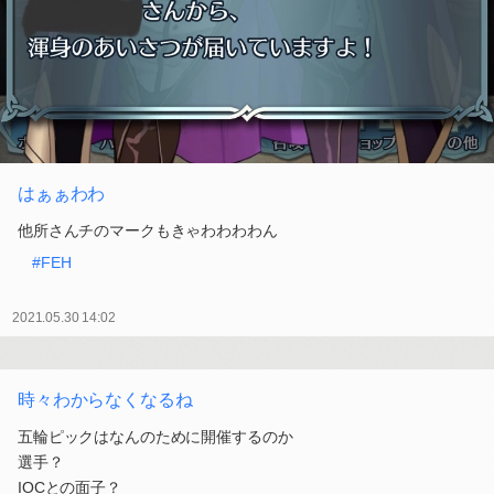
はぁぁわわ
他所さんチのマークもきゃわわわわん
#FEH
2021.05.30 14:02
時々わからなくなるね
五輪ピックはなんのために開催するのか
選手？
IOCとの面子？