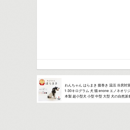
わんちゃん はらまき 腹巻き 温活 冷房対
1-30キログラム 犬 猫 enone エノネオリ
本製 超小型犬 小型 中型 大型 犬の自然