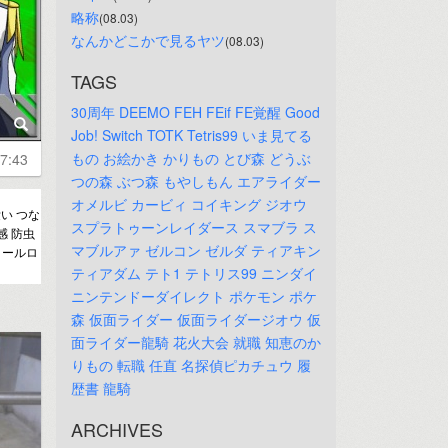
略称
(08.03)
なんかどこかで見るヤツ
(08.03)
TAGS
30周年
DEEMO
FEH
FEif
FE覚醒
Good
Job!
Switch
TOTK
Tetris99
いま見てる
もの
お絵かき
かりもの
とび森
どうぶ
7:43
つの森
ぶつ森
もやしもん
エアライダー
オメルビ
カービィ
コイキング
ジオウ
い つな
スプラトゥーンレイダース
スマブラ
ス
感 防虫
マブルアァ
ゼルコン
ゼルダ
ティアキン
クールロ
ティアダム
テト1
テトリス99
ニンダイ
ニンテンドーダイレクト
ポケモン
ポケ
森
仮面ライダー
仮面ライダージオウ
仮
面ライダー龍騎
花火大会
就職
知恵のか
りもの
転職
任直
名探偵ピカチュウ
履
歴書
龍騎
ARCHIVES