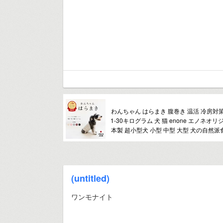
わんちゃん はらまき 腹巻き 温活 冷房対
1-30キログラム 犬 猫 enone エノネオリ
本製 超小型犬 小型 中型 大型 犬の自然
(untitled)
ワンモナイト