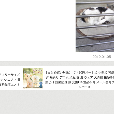
2012.01.05 1
【まとめ買い対象】【1490円均一】犬 小型犬 可愛
策 フリーサイズ
ぎ 袖あり デニム 犬服 春 夏 ウェア 犬の服 接触冷
ジナル エノネ 日
虫よけ 抗菌防臭 服 交換OK/返品不可 メール便可
派食料品店エノネ
ンパース