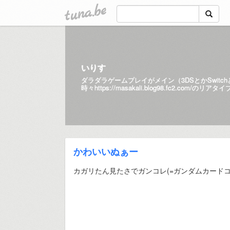
tuna.be
いりす
ダラダラゲームプレイがメイン（3DSとかSwitc
時々
https://masakali.blog98.fc2.com/
のリアタイ
かわいいぬぁー
カガリたん見たさでガンコレ(=ガンダムカード