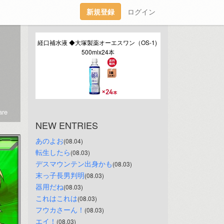
新規登録
ログイン
経口補水液 ◆大塚製薬オーエスワン（OS-1) 
500mlx24本
re
NEW ENTRIES
あのよお
(08.04)
転生したら
(08.03)
デスマウンテン出身かも
(08.03)
末っ子長男判明
(08.03)
器用だね
(08.03)
これはこれは
(08.03)
フウカさーん！
(08.03)
エイ！
(08.03)