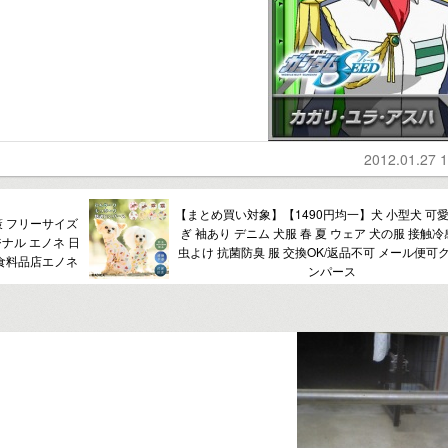
2012.01.27 1
【まとめ買い対象】【1490円均一】犬 小型犬 可愛
策 フリーサイズ
ぎ 袖あり デニム 犬服 春 夏 ウェア 犬の服 接触冷
ジナル エノネ 日
虫よけ 抗菌防臭 服 交換OK/返品不可 メール便可
派食料品店エノネ
ンパース