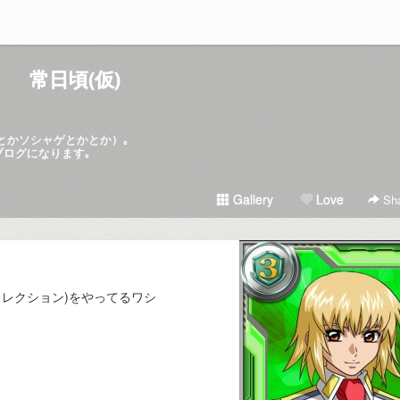
常日頃(仮)
hとかソシャゲとかとか）｡
ブログになります｡
Gallery
Love
Sha
コレクション)をやってるワシ