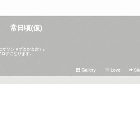
常日頃(仮)
hとかソシャゲとかとか）｡
ブログになります｡
Gallery
Love
Sha