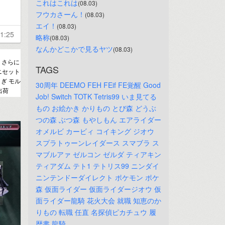
これはこれは
(08.03)
フウカさーん！
(08.03)
エイ！
(08.03)
1:25
略称
(08.03)
なんかどこかで見るヤツ
(08.03)
！さらに
TAGS
ニセット
ぎ モル
30周年
DEEMO
FEH
FEif
FE覚醒
Good
出荷
Job!
Switch
TOTK
Tetris99
いま見てる
もの
お絵かき
かりもの
とび森
どうぶ
つの森
ぶつ森
もやしもん
エアライダー
オメルビ
カービィ
コイキング
ジオウ
スプラトゥーンレイダース
スマブラ
ス
マブルアァ
ゼルコン
ゼルダ
ティアキン
ティアダム
テト1
テトリス99
ニンダイ
ニンテンドーダイレクト
ポケモン
ポケ
森
仮面ライダー
仮面ライダージオウ
仮
面ライダー龍騎
花火大会
就職
知恵のか
りもの
転職
任直
名探偵ピカチュウ
履
歴書
龍騎