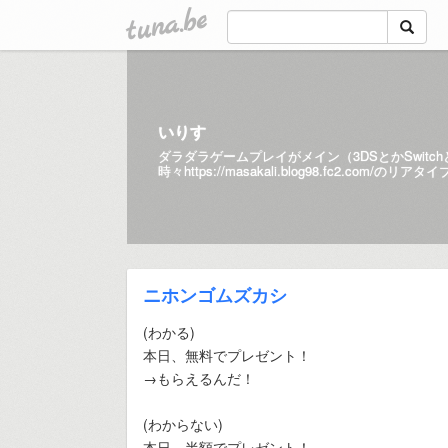
tuna.be
いりす
ダラダラゲームプレイがメイン（3DSとかSwitc
時々
https://masakali.blog98.fc2.com/
のリアタイ
ニホンゴムズカシ
(わかる)
本日、無料でプレゼント！
→もらえるんだ！
(わからない)
本日、半額でプレゼント！