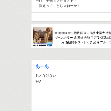
→買えってことじゃねーか！
犬 術後服 着心地抜群 傷口保護 中型犬 大
ザベスカラー 綿 避妊 去勢 手術後 傷舐め
用 着脱簡単 ストレッチ 恐竜 フルーツ柄
あーあ
おとなげない
好き