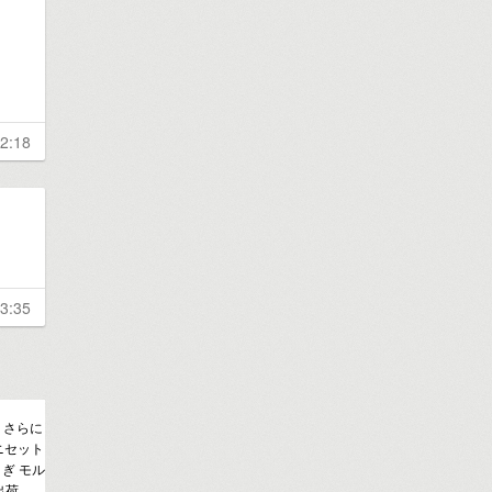
2:18
3:35
！さらに
ニセット
ぎ モル
出荷