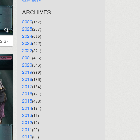
ARCHIVES
2026
(117)
2025
(207)
2024
(565)
2:27
2023
(402)
2022
(321)
2021
(495)
2020
(516)
2019
(389)
2018
(186)
2017
(184)
2016
(171)
2015
(478)
2014
(194)
2013
(16)
2012
(19)
2011
(29)
2010
(80)