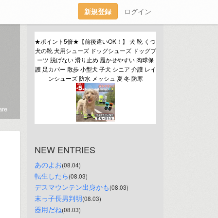
新規登録
ログイン
★ポイント5倍★【前後違いOK！】 犬 靴 くつ 
犬の靴 犬用シューズ ドッグシューズ ドッグブ
ーツ 脱げない 滑り止め 履かせやすい 肉球保
護 足カバー 散歩 小型犬 子犬 シニア 介護 レイ
ンシューズ 防水 メッシュ 夏 冬 防寒
re
NEW ENTRIES
あのよお
(08.04)
転生したら
(08.03)
デスマウンテン出身かも
(08.03)
末っ子長男判明
(08.03)
器用だね
(08.03)