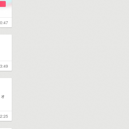
0:47
3:49
、オ
2:25