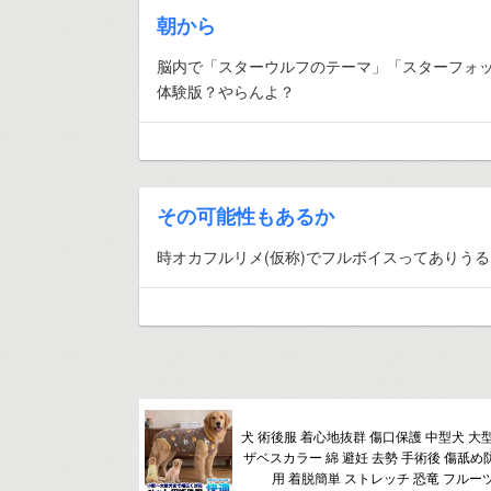
朝から
脳内で「スターウルフのテーマ」「スターフォッ
体験版？やらんよ？
その可能性もあるか
時オカフルリメ(仮称)でフルボイスってありう
犬 術後服 着心地抜群 傷口保護 中型犬 大
ザベスカラー 綿 避妊 去勢 手術後 傷舐め
用 着脱簡単 ストレッチ 恐竜 フルーツ柄