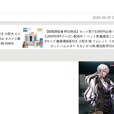
2026.06.25 2
【獣医師監修 即日発送】セット割で3,000円お得
型犬 小型犬 エリ
3,200円OFFクーポン配布中！ ペット用 酸素室ミ
防止 オスメス兼
Sサイズ 酸素濃縮器付き 小型犬 猫 フェレット うさ
 h0654
モット ハムスター モモンガ 小鳥 爬虫類 即日