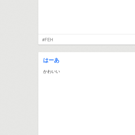
#FEH
はーあ
かわいい