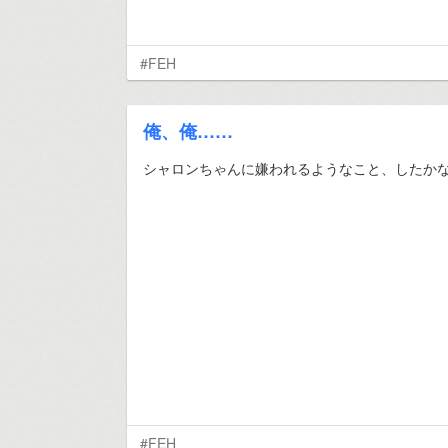
#FEH
俺、俺……
シャロンちゃんに嫌われるようなこと、したか
#FEH