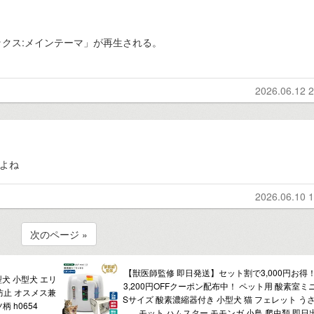
クス:メインテーマ」が再生される。
2026.06.12 2
るよね
2026.06.10 1
次のページ »
【獣医師監修 即日発送】セット割で3,000円お得
型犬 小型犬 エリ
3,200円OFFクーポン配布中！ ペット用 酸素室ミ
防止 オスメス兼
Sサイズ 酸素濃縮器付き 小型犬 猫 フェレット うさ
 h0654
モット ハムスター モモンガ 小鳥 爬虫類 即日