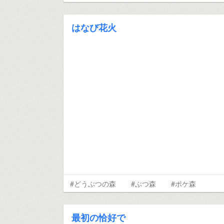
はなび花火
#どうぶつの森
#ぶつ森
#ポケ森
最初の恰好で