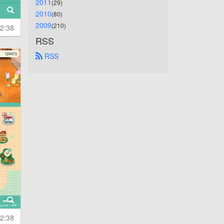
2011
(29)
2010
(80)
2009
(210)
2:38
RSS
 RSS
2:38