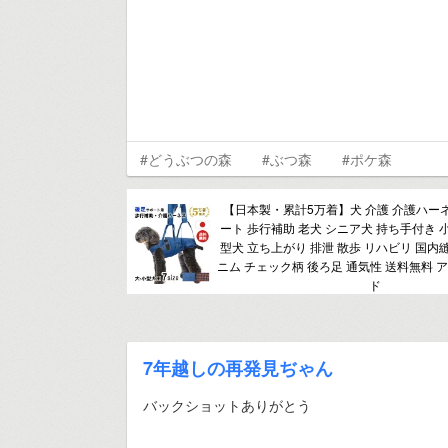
#どうぶつの森
#ぶつ森
#ポケ森
【日本製・累計5万着】犬 介護 介護ハー
ート 歩行補助 老犬 シニア犬 持ち手付き 
型犬 立ち上がり 排泄 散歩 リハビリ 国内
ニム チェック柄 後ろ足 通気性 送料無料 
ド
7年越しの再発見ぢゃん
バックショットありがとう