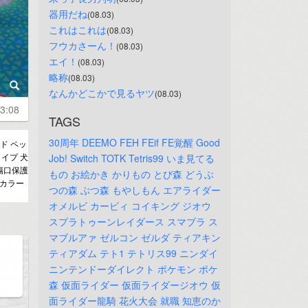
器用だね
(08.03)
これはこれは
(08.03)
フウカさーん！
(08.03)
エイ！
(08.03)
略称
(08.03)
なんかどこかで見るヤツ
(08.03)
3:08
TAGS
30周年
DEEMO
FEH
FEif
FE覚醒
Good
ド ペッ
イプ 犬
Job!
Switch
TOTK
Tetris99
いま見てる
傷口保護
もの
お絵かき
かりもの
とび森
どうぶ
スカラー
つの森
ぶつ森
もやしもん
エアライダー
オメルビ
カービィ
コイキング
ジオウ
スプラトゥーンレイダース
スマブラ
ス
マブルアァ
ゼルコン
ゼルダ
ティアキン
ティアダム
テト1
テトリス99
ニンダイ
ニンテンドーダイレクト
ポケモン
ポケ
森
仮面ライダー
仮面ライダージオウ
仮
面ライダー龍騎
花火大会
就職
知恵のか