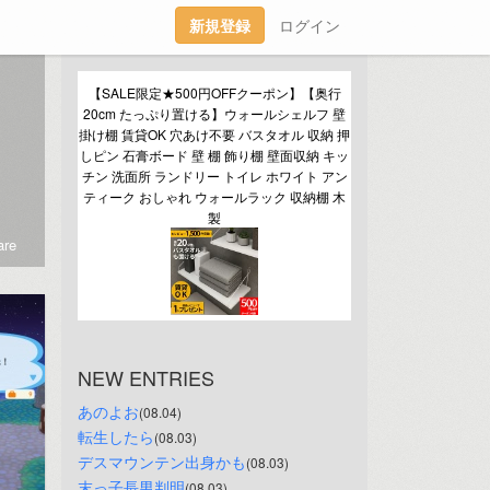
新規登録
ログイン
【SALE限定★500円OFFクーポン】【奥行
20cm たっぷり置ける】ウォールシェルフ 壁
掛け棚 賃貸OK 穴あけ不要 バスタオル 収納 押
しピン 石膏ボード 壁 棚 飾り棚 壁面収納 キッ
チン 洗面所 ランドリー トイレ ホワイト アン
ティーク おしゃれ ウォールラック 収納棚 木
製
re
NEW ENTRIES
あのよお
(08.04)
転生したら
(08.03)
デスマウンテン出身かも
(08.03)
末っ子長男判明
(08.03)