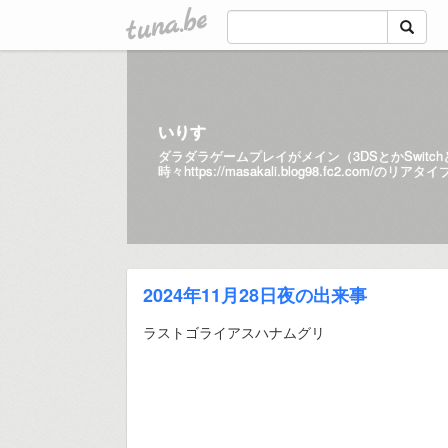
tuna.be
いりす
ダラダラゲームプレイがメイン（3DSとかSwitc
時々
https://masakali.blog98.fc2.com/
のリアタイ
2024年11月28日夜の出来事
ラストゴライアスハナムグリ