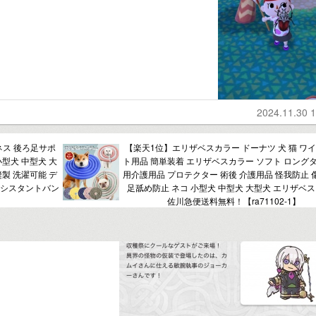
2024.11.30 1
ネス 後ろ足サポ
【楽天1位】エリザベスカラー ドーナツ 犬 猫 ワイ
小型犬 中型犬 大
ト用品 簡単装着 エリザベスカラー ソフト ロングタ
縫製 洗濯可能 デ
用介護用品 プロテクター 術後 介護用品 怪我防止 
アシスタントバン
足舐め防止 ネコ 小型犬 中型犬 大型犬 エリザベ
佐川急便送料無料！【ra71102-1】