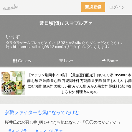
tuna.be
新規登録
ログイン
常日頃(仮) / スマブルアァ
いりす
ダラダラゲームプレイがメイン（3DSとかSwitchとかソシャゲとかとか）｡
時々
https://masakali.blog98.fc2.com/
のリアタイブログになります｡
Gallery
Love
Share
【マラソン期間中P10倍】【最強翌日配送】おいしい酢 955ml 6本
酢 お酢 料理酢 飲む酢 万能調味料 万能酢 果実酢 健康 おいしいお酢
飲むお酢 健康酢 美味しい酢 みかん酢 みかん果実酢 調味料 漬け物
まろやか 料理 酢のもの
参戦ファイターも気になってたけど
桜井氏のお召し物(柄シャツ)も気になった「◯◯のつかいかた」
#スマブラ
#スマブルアァ