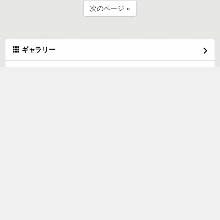
次のページ »
ギャラリー
最近の投稿
あのよお
(08.04)
転生したら
(08.03)
デスマウンテン出身かも
(08.03)
末っ子長男判明
(08.03)
器用だね
(08.03)
これはこれは
(08.03)
フウカさーん！
(08.03)
エイ！
(08.03)
略称
(08.03)
なんかどこかで見るヤツ
(08.03)
月別エントリー